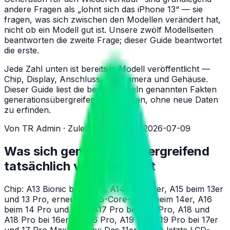
andere Fragen als „lohnt sich das iPhone 13“ — sie
fragen, was sich zwischen den Modellen verändert hat,
nicht ob ein Modell gut ist. Unsere zwölf Modellseiten
beantworten die zweite Frage; dieser Guide beantwortet
die erste.
Jede Zahl unten ist bereits je Modell veröffentlicht —
Chip, Display, Anschluss, 5G, Kamera und Gehäuse.
Dieser Guide liest die bereits einzeln genannten Fakten
generationsübergreifend zusammen, ohne neue Daten
zu erfinden.
Von TR Admin · Zuletzt aktualisiert: 2026-07-09
Was sich generationsübergreifend
tatsächlich verändert hat
Chip: A13 Bionic beim 11er, A14 beim 12er, A15 beim 13er
und 13 Pro, erneut A15 (5-Core-GPU) beim 14er, A16
beim 14 Pro und 15er, A17 Pro beim 15 Pro, A18 und
A18 Pro bei 16er und 16 Pro, A19 und A19 Pro bei 17er
und 17 Pro Max. Display: Das 11er ist das letzte LCD-