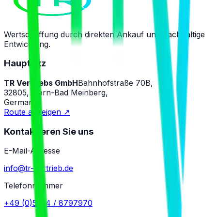
Wertschaffung durch direkten Ankauf und nachhaltige
Entwicklung.
Hauptsitz
TR Vertriebs GmbH
Bahnhofstraße 70B,
32805, Horn-Bad Meinberg,
Germany
Route anzeigen
↗
Kontaktieren Sie uns
E-Mail-Adresse
info@tr-vertrieb.de
Telefonnummer
+49 (0)5234 / 8797970