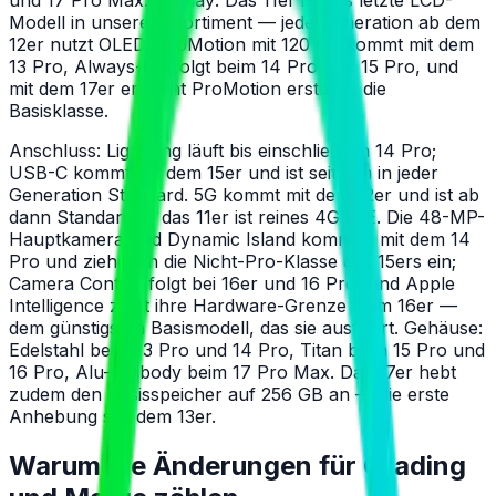
Modell in unserem Sortiment — jede Generation ab dem
12er nutzt OLED, ProMotion mit 120 Hz kommt mit dem
13 Pro, Always-On folgt beim 14 Pro und 15 Pro, und
mit dem 17er erreicht ProMotion erstmals die
Basisklasse.
Anschluss: Lightning läuft bis einschließlich 14 Pro;
USB-C kommt mit dem 15er und ist seitdem in jeder
Generation Standard. 5G kommt mit dem 12er und ist ab
dann Standard — das 11er ist reines 4G LTE. Die 48-MP-
Hauptkamera und Dynamic Island kommen mit dem 14
Pro und ziehen in die Nicht-Pro-Klasse des 15ers ein;
Camera Control folgt bei 16er und 16 Pro, und Apple
Intelligence zieht ihre Hardware-Grenze beim 16er —
dem günstigsten Basismodell, das sie ausführt. Gehäuse:
Edelstahl beim 13 Pro und 14 Pro, Titan beim 15 Pro und
16 Pro, Alu-Unibody beim 17 Pro Max. Das 17er hebt
zudem den Basisspeicher auf 256 GB an — die erste
Anhebung seit dem 13er.
Warum die Änderungen für Grading