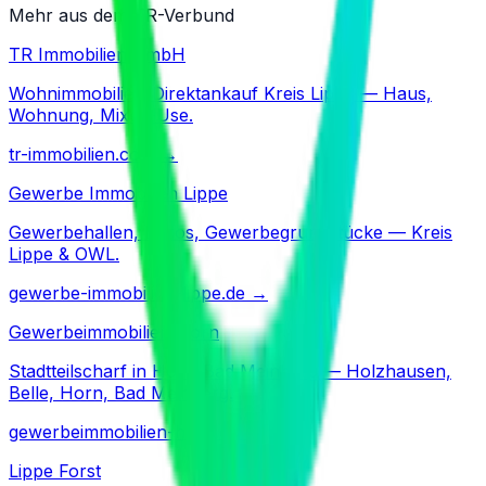
Mehr aus dem TR-Verbund
TR Immobilien GmbH
Wohnimmobilien-Direktankauf Kreis Lippe — Haus,
Wohnung, Mixed-Use.
tr-immobilien.com
→
Gewerbe Immobilien Lippe
Gewerbehallen, Büros, Gewerbegrundstücke — Kreis
Lippe & OWL.
gewerbe-immobilien-lippe.de
→
Gewerbeimmobilien Horn
Stadtteilscharf in Horn-Bad Meinberg — Holzhausen,
Belle, Horn, Bad Meinberg.
gewerbeimmobilien-horn.de
→
Lippe Forst