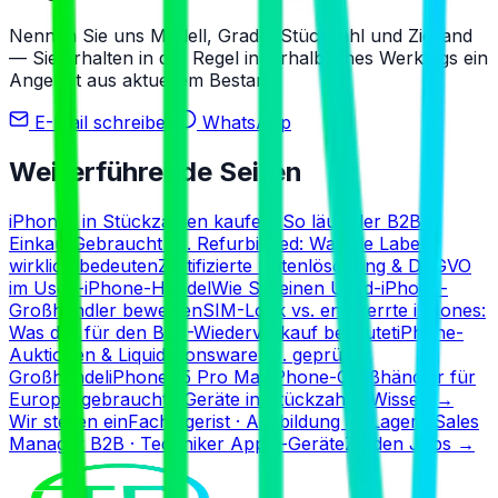
Nennen Sie uns Modell, Grade, Stückzahl und Zielland
— Sie erhalten in der Regel innerhalb eines Werktags ein
Angebot aus aktuellem Bestand.
E-Mail schreiben
WhatsApp
Weiterführende Seiten
iPhones in Stückzahlen kaufen: So läuft der B2B-
Einkauf
Gebraucht vs. Refurbished: Was die Labels
wirklich bedeuten
Zertifizierte Datenlöschung & DSGVO
im Used-iPhone-Handel
Wie Sie einen Used-iPhone-
Großhändler bewerten
SIM-Lock vs. entsperrte iPhones:
Was das für den B2B-Wiederverkauf bedeutet
iPhone-
Auktionen & Liquidationsware vs. geprüfter
Großhandel
iPhone 15 Pro Max
iPhone-Großhändler für
Europa: gebrauchte Geräte in Stückzahlen
Wissen
→
Wir stellen ein
Fachlagerist · Ausbildung im Lager · Sales
Manager B2B · Techniker Apple-Geräte
Zu den Jobs
→