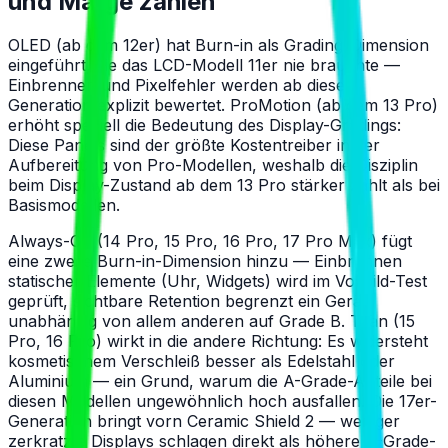
und Marge zählen
OLED (ab dem 12er) hat Burn-in als Grading-Dimension
eingeführt, die das LCD-Modell 11er nie brauchte —
Einbrennen und Pixelfehler werden ab dieser
Generation explizit bewertet. ProMotion (ab dem 13 Pro)
erhöht speziell die Bedeutung des Display-Gradings:
Diese Panels sind der größte Kostentreiber in der
Aufbereitung von Pro-Modellen, weshalb die Disziplin
beim Display-Zustand ab dem 13 Pro stärker zählt als bei
Basismodellen.
Always-On (14 Pro, 15 Pro, 16 Pro, 17 Pro Max) fügt
eine zweite Burn-in-Dimension hinzu — Einbrennen
statischer Elemente (Uhr, Widgets) wird im Vollbild-Test
geprüft, sichtbare Retention begrenzt ein Gerät
unabhängig von allem anderen auf Grade B. Titan (15
Pro, 16 Pro) wirkt in die andere Richtung: Es widersteht
kosmetischem Verschleiß besser als Edelstahl oder
Aluminium — ein Grund, warum die A-Grade-Anteile bei
diesen Modellen ungewöhnlich hoch ausfallen. Die 17er-
Generation bringt vorn Ceramic Shield 2 — weniger
zerkratzte Displays schlagen direkt als höhere A-Grade-