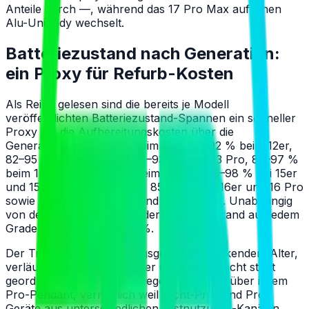
Anteile durch —, während das 17 Pro Max auf einen
Alu-Unibody wechselt.
Batteriezustand nach Generation:
ein Proxy für Refurb-Kosten
Als Reihe gelesen sind die bereits je Modell
veröffentlichten Batteriezustand-Spannen ein schneller
Proxy für die Aufbereitungskosten über die
Generationen: 80–90 % beim 11er, 80–92 % beim 12er,
82–95 % beim 13er und 80–93 % beim 13 Pro, 85–97 %
beim 14er und 84–95 % beim 14 Pro, 88–98 % bei 15er
und 15 Pro gleichermaßen, 85–98 % bei 16er und 16 Pro
sowie 90–100 % bei 17er und 17 Pro Max. Unabhängig
von der Generation bleibt der Batteriezustand auf jedem
Grade garantiert über 80 %.
Der Trend steigt erwartungsgemäß mit sinkendem Alter,
verläuft aber innerhalb einer Generation nicht strikt
geordnet — Basismodelle liegen teils leicht über ihrem
Pro-Pendant, vermutlich weil Nicht-Pro- und Pro-
Geräte aus unterschiedlichen Erstnutzungs-Kanälen