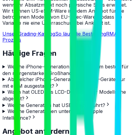
wenn Ihr Absatzmarkt noch physische SIMs erwartet.
Wir trennen US-eSIM-Ware in jedem Angebot für die
betroffenen Modelle von EU-Spec-Ware, sodass die
Variante nie eine Überraschung bei Ankunft ist.
Unser Grading-Katalog
So läuft die Bestellung
RMA-
Prozess
Häufige Fragen
Welche iPhone-Generation eignet sich am besten für
den margenstarken Großhandel?
Ab welcher iPhone-Generation sind US-Geräte nur
mit eSIM ausgestattet?
Wann hat OLED das LCD-Display in der Modellreihe
abgelöst?
Welche Generation hat USB-C eingeführt?
Welche Generationen unterstützen Apple
Intelligence?
Angebot anfordern