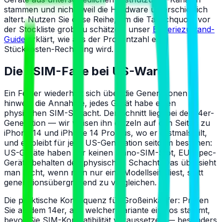
stammen und nicht, weil die Hardware unterschiedlich
altert. Nutzen Sie diese Reihe, um die Tauschquote vor
der Stockliste grob zu schätzen; unser
Batteriezustand-
Guide
erklärt, wie aus der Prozentzahl eine
Stückkosten-Rechnung wird.
Die eSIM-Falle bei US-Ware
Ein Fehler wiederholt sich über die Generationen
hinweg: die Annahme, jedes Gerät habe einen
physischen SIM-Schacht. Der Schnitt liegt bei der 14er-
Generation — wir weisen ihn einzeln auf den Seiten zu
iPhone 14 und iPhone 14 Pro aus, wo er erstmals gilt,
und er bleibt für jede US-Generation seitdem bestehen:
US-Geräte haben gar keinen Nano-SIM-Slot, EU-Spec-
Geräte behalten den physischen Schacht. Das übersieht
man leicht, wenn man nur eine Modellseite liest, statt
generationsübergreifend zu vergleichen.
Die praktische Konsequenz für Großeinkäufer: Prüfen
Sie ab dem 14er, aus welcher Variante ein Los stammt,
bevor Sie SIM-Kompatibilität voraussetzen — besonders