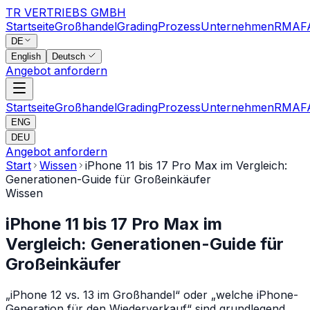
TR VERTRIEBS GMBH
Startseite
Großhandel
Grading
Prozess
Unternehmen
RMA
F
DE
English
Deutsch
Angebot anfordern
Startseite
Großhandel
Grading
Prozess
Unternehmen
RMA
F
ENG
DEU
Angebot anfordern
Start
Wissen
iPhone 11 bis 17 Pro Max im Vergleich:
Generationen-Guide für Großeinkäufer
Wissen
iPhone 11 bis 17 Pro Max im
Vergleich: Generationen-Guide für
Großeinkäufer
„iPhone 12 vs. 13 im Großhandel“ oder „welche iPhone-
Generation für den Wiederverkauf“ sind grundlegend