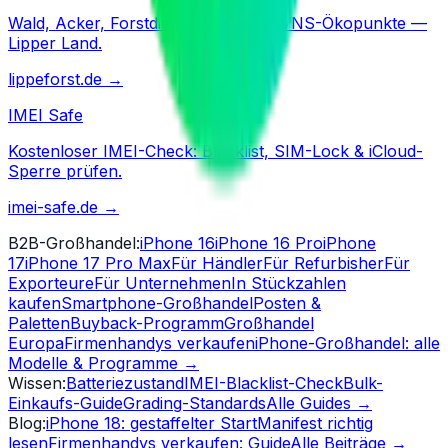
Wald, Acker, Forstdienstleistungen, VNS-Ökopunkte —
Lipper Land.
lippeforst.de
→
IMEI Safe
Kostenloser IMEI-Check: Blacklist, SIM-Lock & iCloud-
Sperre prüfen.
imei-safe.de
→
B2B-Großhandel
:
iPhone 16
iPhone 16 Pro
iPhone
17
iPhone 17 Pro Max
Für Händler
Für Refurbisher
Für
Exporteure
Für Unternehmen
In Stückzahlen
kaufen
Smartphone-Großhandel
Posten &
Paletten
Buyback-Programm
Großhandel
Europa
Firmenhandys verkaufen
iPhone-Großhandel: alle
Modelle & Programme
→
Wissen
:
Batteriezustand
IMEI-Blacklist-Check
Bulk-
Einkaufs-Guide
Grading-Standards
Alle Guides
→
Blog
:
iPhone 18: gestaffelter Start
Manifest richtig
lesen
Firmenhandys verkaufen: Guide
Alle Beiträge
→