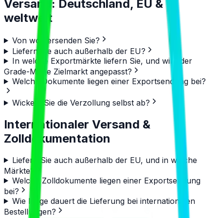
Versand: Deutschland, EU &
weltweit
Von wo versenden Sie?
Liefern Sie auch außerhalb der EU?
In welche Exportmärkte liefern Sie, und wird der
Grade-Mix je Zielmarkt angepasst?
Welche Dokumente liegen einer Exportsendung bei?
Wickeln Sie die Verzollung selbst ab?
Internationaler Versand &
Zolldokumentation
Liefern Sie auch außerhalb der EU, und in welche
Märkte?
Welche Zolldokumente liegen einer Exportsendung
bei?
Wie lange dauert die Lieferung bei internationalen
Bestellungen?