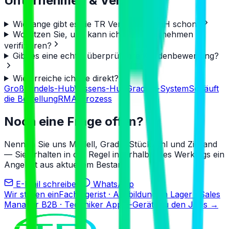
Unternehmen & Vertrauen
Wie lange gibt es die TR Vertriebs GmbH schon?
Wo sitzen Sie, und kann ich das Unternehmen
verifizieren?
Gibt es eine echte, überprüfbare Kundenbewertung?
Wie erreiche ich Sie direkt?
Großhandels-Hub
Wissens-Hub
Grading-System
So läuft
die Bestellung
RMA-Prozess
Noch eine Frage offen?
Nennen Sie uns Modell, Grade, Stückzahl und Zielland
— Sie erhalten in der Regel innerhalb eines Werktags ein
Angebot aus aktuellem Bestand.
E-Mail schreiben
WhatsApp
Wir stellen ein
Fachlagerist · Ausbildung im Lager · Sales
Manager B2B · Techniker Apple-Geräte
Zu den Jobs
→