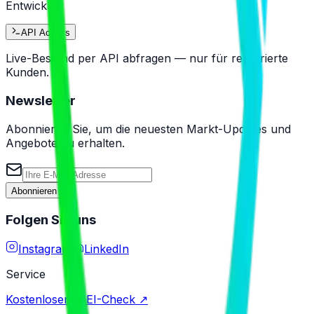
Entwickler
API Access
Live-Bestand per API abfragen — nur für registrierte
Kunden.
Newsletter
Abonnieren Sie, um die neuesten Markt-Updates und
Angebote zu erhalten.
Abonnieren
Folgen Sie uns
Instagram
LinkedIn
Service
Kostenloser IMEI-Check ↗