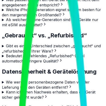
angegebenen Grade entspricht?
Welche iPhone-Generation eignet sich am besten für
den margenstarken Großhandel?
Ab welcher iPhone-Generation sind US-Geräte nur
mit eSIM ausgestattet?
„Gebraucht“ vs. „Refurbished“
Gibt es einen Unterschied zwischen „gebraucht“ und
„refurbished“ in Ihrer Ware?
Bedeutet ein fehlendes „Refurbished“-Label
automatisch geringere Qualität?
Datensicherheit & Gerätelöschung
Wie werden personenbezogene Daten vor der
Lieferung von den Geräten entfernt?
Kann ich einen Nachweis erhalten, dass ein Gerät
sicher gelöscht wurde?