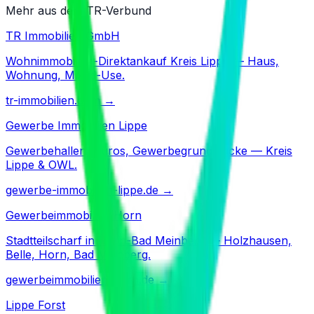
Mehr aus dem TR-Verbund
TR Immobilien GmbH
Wohnimmobilien-Direktankauf Kreis Lippe — Haus,
Wohnung, Mixed-Use.
tr-immobilien.com
→
Gewerbe Immobilien Lippe
Gewerbehallen, Büros, Gewerbegrundstücke — Kreis
Lippe & OWL.
gewerbe-immobilien-lippe.de
→
Gewerbeimmobilien Horn
Stadtteilscharf in Horn-Bad Meinberg — Holzhausen,
Belle, Horn, Bad Meinberg.
gewerbeimmobilien-horn.de
→
Lippe Forst