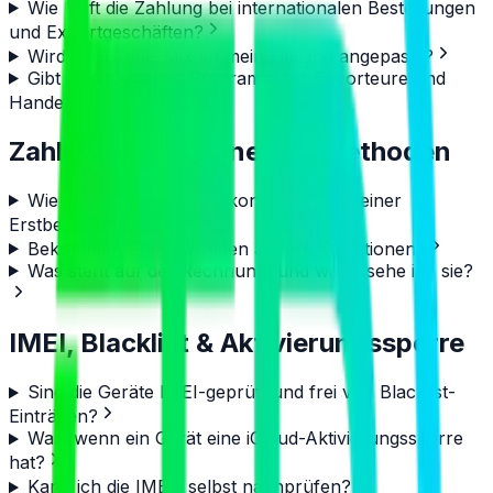
Wie läuft die Zahlung bei internationalen Bestellungen
und Exportgeschäften?
Wird der Grade-Mix an mein Zielland angepasst?
Gibt es ein eigenes Programm für Exporteure und
Handelsunternehmen?
Zahlungskonditionen & -methoden
Wie laufen die Zahlungskonditionen bei einer
Erstbestellung?
Bekommen Stammkunden andere Konditionen?
Was steht auf der Rechnung, und wann sehe ich sie?
IMEI, Blacklist & Aktivierungssperre
Sind die Geräte IMEI-geprüft und frei von Blacklist-
Einträgen?
Was, wenn ein Gerät eine iCloud-Aktivierungssperre
hat?
Kann ich die IMEIs selbst nachprüfen?