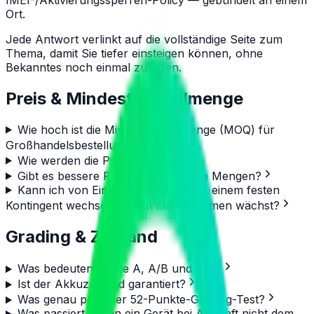
Ort.
Jede Antwort verlinkt auf die vollständige Seite zum
Thema, damit Sie tiefer einsteigen können, ohne
Bekanntes noch einmal zu lesen.
Preis & Mindestbestellmenge
Wie hoch ist die Mindestbestellmenge (MOQ) für
Großhandelsbestellungen?
Wie werden die Preise ermittelt?
Gibt es bessere Preise bei größeren Mengen?
Kann ich von Einzelbestellungen zu einem festen
Kontingent wechseln, wenn mein Volumen wächst?
Grading & Zustand
Was bedeuten Grade A, A/B und B/C?
Ist der Akkuzustand garantiert?
Was genau prüft der 52-Punkte-Grading-Test?
Was passiert, wenn ein Gerät bei Ankunft nicht dem