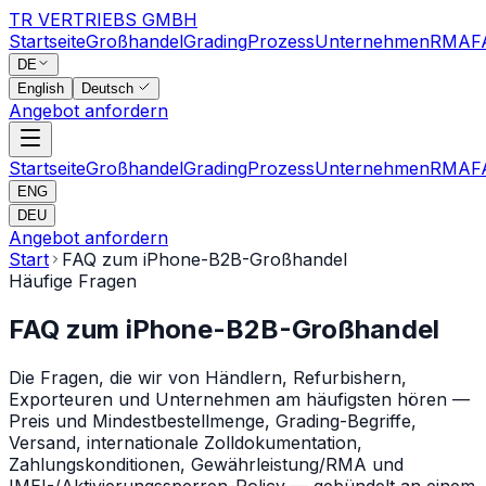
TR VERTRIEBS GMBH
Startseite
Großhandel
Grading
Prozess
Unternehmen
RMA
F
DE
English
Deutsch
Angebot anfordern
Startseite
Großhandel
Grading
Prozess
Unternehmen
RMA
F
ENG
DEU
Angebot anfordern
Start
FAQ zum iPhone-B2B-Großhandel
Häufige Fragen
FAQ zum iPhone-B2B-Großhandel
Die Fragen, die wir von Händlern, Refurbishern,
Exporteuren und Unternehmen am häufigsten hören —
Preis und Mindestbestellmenge, Grading-Begriffe,
Versand, internationale Zolldokumentation,
Zahlungskonditionen, Gewährleistung/RMA und
IMEI-/Aktivierungssperren-Policy — gebündelt an einem