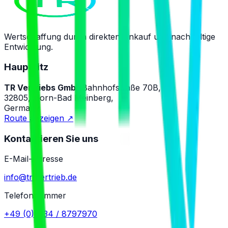
Wertschaffung durch direkten Ankauf und nachhaltige
Entwicklung.
Hauptsitz
TR Vertriebs GmbH
Bahnhofstraße 70B,
32805, Horn-Bad Meinberg,
Germany
Route anzeigen
↗
Kontaktieren Sie uns
E-Mail-Adresse
info@tr-vertrieb.de
Telefonnummer
+49 (0)5234 / 8797970