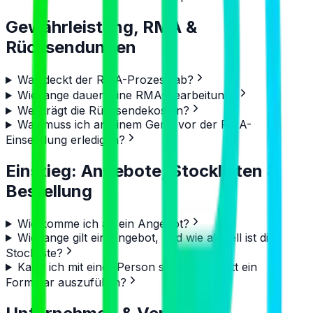
Gewährleistung, RMA &
Rücksendungen
Was deckt der RMA-Prozess ab?
Wie lange dauert eine RMA-Bearbeitung?
Wer trägt die Rücksendekosten?
Was muss ich an einem Gerät vor der RMA-
Einsendung erledigen?
Einstieg: Angebote, Stocklisten &
Bestellung
Wie komme ich an ein Angebot?
Wie lange gilt ein Angebot, und wie aktuell ist die
Stockliste?
Kann ich mit einer Person sprechen, statt ein
Formular auszufüllen?