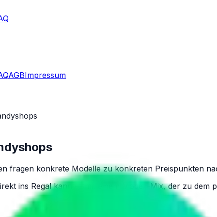
AQ
AQ
AGB
Impressum
Handyshops
andyshops
n fragen konkrete Modelle zu konkreten Preispunkten nach 
direkt ins Regal kann — mit einem Modell-Mix, der zu dem pa