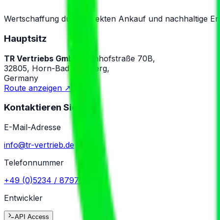
Wertschaffung durch direkten Ankauf und nachhaltige En
Hauptsitz
TR Vertriebs GmbH
Bahnhofstraße 70B,
32805, Horn-Bad Meinberg,
Germany
Route anzeigen
↗
Kontaktieren Sie uns
E-Mail-Adresse
info@tr-vertrieb.de
Telefonnummer
+49 (0)5234 / 8797970
Entwickler
API Access