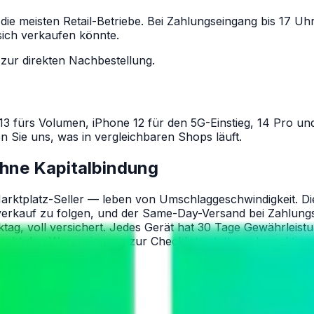
 die meisten Retail-Betriebe. Bei Zahlungseingang bis 17 
 sich verkaufen könnte.
 zur direkten Nachbestellung.
13 fürs Volumen, iPhone 12 für den 5G-Einstieg, 14 Pro un
n Sie uns, was in vergleichbaren Shops läuft.
ohne Kapitalbindung
ktplatz-Seller — leben von Umschlaggeschwindigkeit. Die
rkauf zu folgen, und der Same-Day-Versand bei Zahlungsei
ag, voll versichert. Jedes Gerät hat 30 Tage Gewährleist
acht den Wareneingang zur Checkliste statt zur Inspektion.
ss