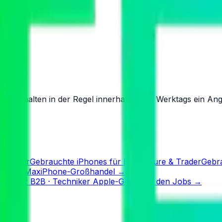
Handyshops?
Sie erhalten in der Regel innerhalb eines Werktags ein An
urbisher
Gebrauchte iPhones für Exporteure & Trader
Gebra
15 Pro Max
iPhone-Großhandel
→
 Manager B2B · Techniker Apple-Geräte
Zu den Jobs
→