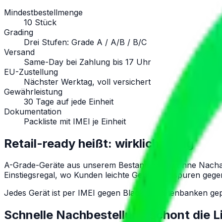
Mindestbestellmenge
10 Stück
Grading
Drei Stufen: Grade A / A/B / B/C
Versand
Same-Day bei Zahlung bis 17 Uhr
EU-Zustellung
Nächster Werktag, voll versichert
Gewährleistung
30 Tage auf jede Einheit
Dokumentation
Packliste mit IMEI je Einheit
Retail-ready heißt: wirklich fertig
A-Grade-Geräte aus unserem Bestand gehen ohne Nacharbeit
Einstiegsregal, wo Kunden leichte Gebrauchsspuren gege
Jedes Gerät ist per IMEI gegen Blacklist-Datenbanken 
Schnelle Nachbestellung schont die Li