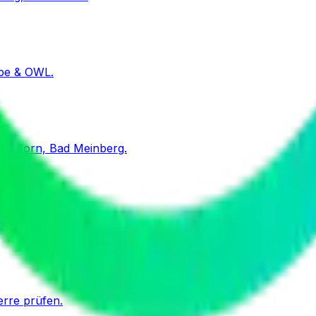
pe & OWL.
le, Horn, Bad Meinberg.
pper Land.
erre prüfen.