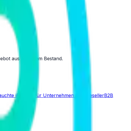
gebot aus aktuellem Bestand.
uchte iPhones für Unternehmen & IT-Reseller
B2B