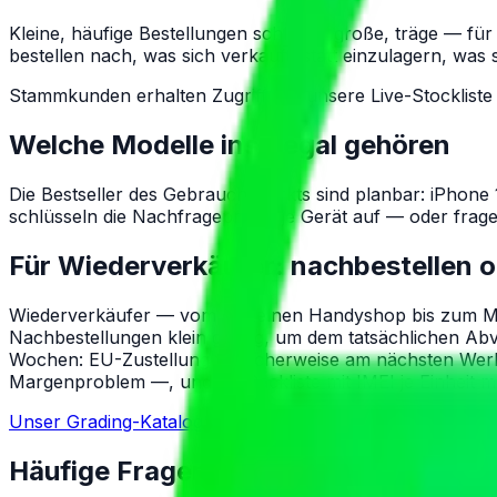
Kleine, häufige Bestellungen schlagen große, träge — für
bestellen nach, was sich verkauft, statt einzulagern, was
Stammkunden erhalten Zugriff auf unsere Live-Stockliste
Welche Modelle ins Regal gehören
Die Bestseller des Gebrauchtmarkts sind planbar: iPhone 
schlüsseln die Nachfrageprofile je Gerät auf — oder frage
Für Wiederverkäufer: nachbestellen 
Wiederverkäufer — vom einzelnen Handyshop bis zum Mar
Nachbestellungen klein genug, um dem tatsächlichen Abve
Wochen: EU-Zustellung typischerweise am nächsten Werkt
Margenproblem —, und die Packliste mit IMEI je Einheit m
Unser Grading-Katalog
So läuft die Bestellung
RMA-Proze
Häufige Fragen