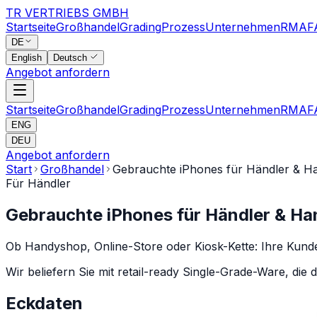
TR VERTRIEBS GMBH
Startseite
Großhandel
Grading
Prozess
Unternehmen
RMA
F
DE
English
Deutsch
Angebot anfordern
Startseite
Großhandel
Grading
Prozess
Unternehmen
RMA
F
ENG
DEU
Angebot anfordern
Start
Großhandel
Gebrauchte iPhones für Händler & 
Für Händler
Gebrauchte iPhones für Händler & H
Ob Handyshop, Online-Store oder Kiosk-Kette: Ihre Kunde
Wir beliefern Sie mit retail-ready Single-Grade-Ware, die 
Eckdaten