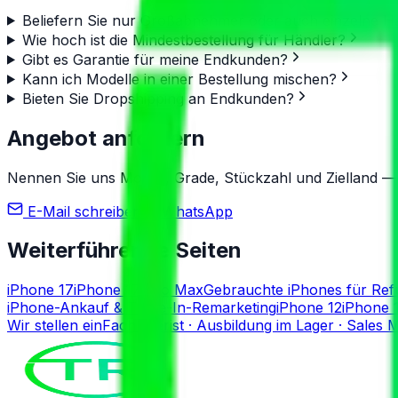
Beliefern Sie nur Großabnehmer oder auch einzelne 
Wie hoch ist die Mindestbestellung für Händler?
Gibt es Garantie für meine Endkunden?
Kann ich Modelle in einer Bestellung mischen?
Bieten Sie Dropshipping an Endkunden?
Angebot anfordern
Nennen Sie uns Modell, Grade, Stückzahl und Zielland — 
E-Mail schreiben
WhatsApp
Weiterführende Seiten
iPhone 17
iPhone 17 Pro Max
Gebrauchte iPhones für Ref
iPhone-Ankauf & Trade-In-Remarketing
iPhone 12
iPhone 
Wir stellen ein
Fachlagerist · Ausbildung im Lager · Sales